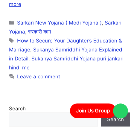
more
Sarkari New Yojana ( Modi Yojana )
,
Sarkari
Yojana
,
सरकारी काम
How to Secure Your Daughter’s Education &
Marriage
,
Sukanya Samriddhi Yojana Explained
in Detail
,
Sukanya Samriddhi Yojana puri jankari
hindi me
Leave a comment
Search
Join Us Group
Search