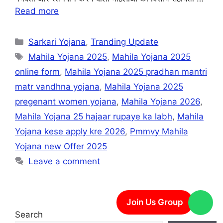
Read more
Sarkari Yojana
,
Tranding Update
Mahila Yojana 2025
,
Mahila Yojana 2025
online form
,
Mahila Yojana 2025 pradhan mantri
matr vandhna yojana
,
Mahila Yojana 2025
pregenant women yojana
,
Mahila Yojana 2026
,
Mahila Yojana 25 hajaar rupaye ka labh
,
Mahila
Yojana kese apply kre 2026
,
Pmmvy Mahila
Yojana new Offer 2025
Leave a comment
Join Us Group
Search