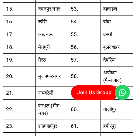
15.
कानपुर नगर
53.
बहराइच
16.
खीरी
54.
बांदा
17.
लखनऊ
55.
बस्ती
18.
मैनपुरी
56.
बुलंदशहर
19.
मेरठ
57.
देवरिया
अयोध्या
20.
मुजफ्फरनगर
58.
(फैजाबाद)
Join Us Group
21.
रायबरेली
59.
फिरोजाबाद
सम्भल (भीम
22.
60.
गाज़ीपुर
नगर)
23.
शाहजहाँपुर
61.
हमीरपुर