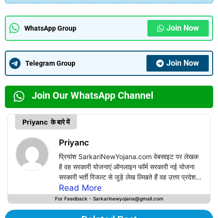
Join Now
WhatsApp Group
Join Now
Telegram Group
Join Our WhatsApp Channel
Priyanc के बारे में
Priyanc
प्रियांश SarkariNewYojana.com वेबसाइट पर लेखक
है वह सरकारी योजनाएं ऑनलाइन फॉर्म सरकारी नई योजना
सरकारी भर्ती रिजल्ट से जुड़े लेख लिखते हैं वह उत्तर प्रदेश
जनपद अमरोहा की रहने वाली हैं इन्होंने वर्तमान में B.A ,
Read More
BCA , बीसीए की पढ़ाई कर रहे हैं उन्हें सरकारी नौकरी
For Feedback - Sarkarinewyojana@gmail.com
सरकारी योजनाओं पर लेख लिखने का 3 साल से ज्यादा
अनुभव है प्रियांश लेखक के साथ-साथ नौकरी की तैयारी भी